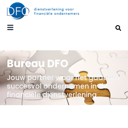
Bureau DFO
Jouw partner waar het gaat om
succesvol ondernemen in de
financiële dienstverlening