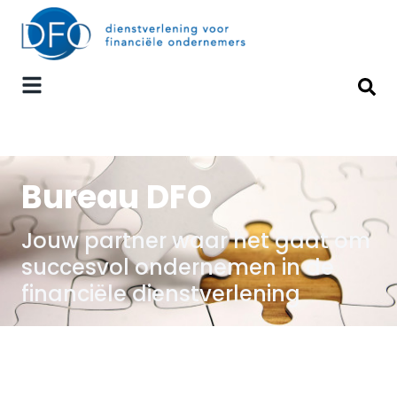
Bureau DFO
Jouw partner waar het gaat om
succesvol ondernemen in de
financiële dienstverlening